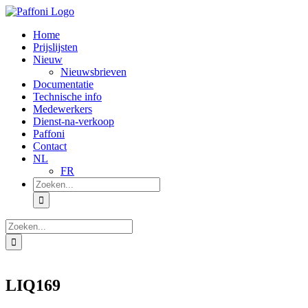
Ga
naar
Home
inhoud
Prijslijsten
Nieuw
Nieuwsbrieven
Documentatie
Technische info
Medewerkers
Dienst-na-verkoop
Paffoni
Contact
NL
FR
Zoeken
naar:
Zoeken
naar:
LIQ169