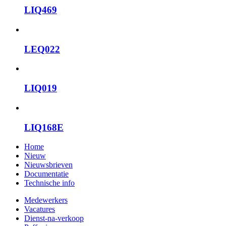
LIQ469
LEQ022
LIQ019
LIQ168E
Home
Nieuw
Nieuwsbrieven
Documentatie
Technische info
Medewerkers
Vacatures
Dienst-na-verkoop